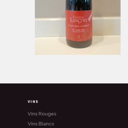
VINS
Vins Rouges
Vins Blancs