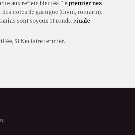
nte aux reflets bleutés. Le
premier nez
 des notes de garrigue (thym, romarin).
 tanins sont soyeux et ronds. F
inale
llée, St Nectaire fermier.
es