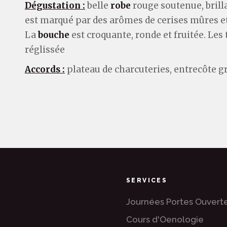
Dégustation :
belle
robe
rouge soutenue, brilla
est marqué par des arômes de cerises mûres et
La
bouche
est croquante, ronde et fruitée. Les
réglissée
Accords :
plateau de charcuteries, entrecôte gri
SERVICES
Journées Portes Ouvert
Cours d'Oenologie