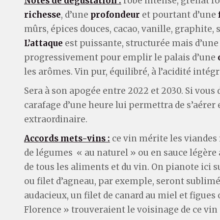
Notes de dégustation :
robe intense, grenat f
richesse
, d’une
profondeur
et pourtant d’une
mûrs, épices douces, cacao, vanille, graphite,
L’attaque
est puissante, structurée mais d’un
progressivement pour emplir le palais d’une
les arômes. Vin pur, équilibré, à l’acidité intégr
Sera à son apogée entre 2022 et 2030. Si vous 
carafage d’une heure lui permettra de s’aérer e
extraordinaire.
Accords mets-vins :
ce vin mérite les viandes
de légumes « au naturel » ou en sauce légère a
de tous les aliments et du vin. On pianote ici 
ou filet d’agneau, par exemple, seront sublim
audacieux, un filet de canard au miel et figue
Florence » trouveraient le voisinage de ce v