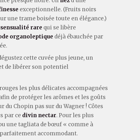
oncé presque noire. Un
nez
d’une
finesse
exceptionnelle. (Fruits noirs
 sur une trame boisée toute en élégance.)
e
sensualité rare
qui se libère
ode organoleptique
déjà ébauchée par
ée.
dégustez cette cuvée plus jeune, un
t de libérer son potentiel
 rouges les plus délicates accompagnées
fin de protéger les arômes et les goûts
sur du Chopin pas sur du Wagner ! Côtes
és par ce
divin nectar
. Pour les plus
s ou une tagliata de bœuf « comme à
in parfaitement accommodant.