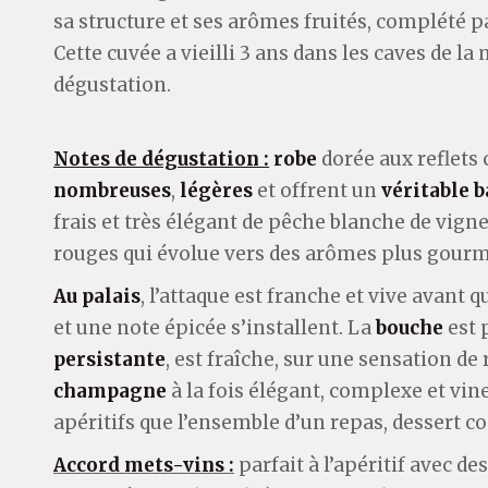
sa structure et ses arômes fruités, complété p
Cette cuvée a vieilli 3 ans dans les caves de l
dégustation.
Notes de dégustation :
robe
dorée aux reflets 
nombreuses
,
légères
et offrent un
véritable b
frais et très élégant de pêche blanche de vign
rouges qui évolue vers des arômes plus gourm
Au palais
, l’attaque est franche et vive avant q
et une note épicée s’installent. La
bouche
est 
persistante
, est fraîche, sur une sensation de
champagne
à la fois élégant, complexe et vi
apéritifs que l’ensemble d’un repas, dessert c
Accord mets-vins :
parfait à l’apéritif avec d